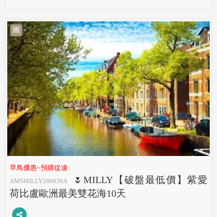
團
早鳥優惠~預購從速
🌷MILLY【破盤最低價】紫愛
AMSMILLY260830A
荷比盧歐洲最美雙花海10天