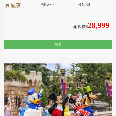
機位
30
可售
30
航班
28,999
銷售價$
報名
自