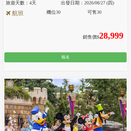
4天
2026/08/27 (四)
機位
30
可售
30
航班
28,999
銷售價$
報名
自