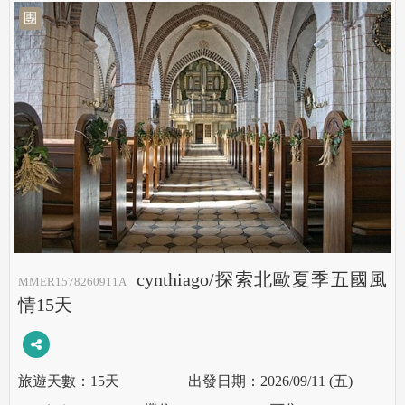
團
cynthiago/探索北歐夏季五國風
MMER1578260911A
情15天
15天
2026/09/11 (五)