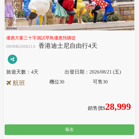
優惠方案三十字測試早鳥優惠預購從
香港迪士尼自由行4天
DSNHK260821A
4天
2026/08/21 (五)
機位
30
可售
30
航班
28,999
銷售價$
報名