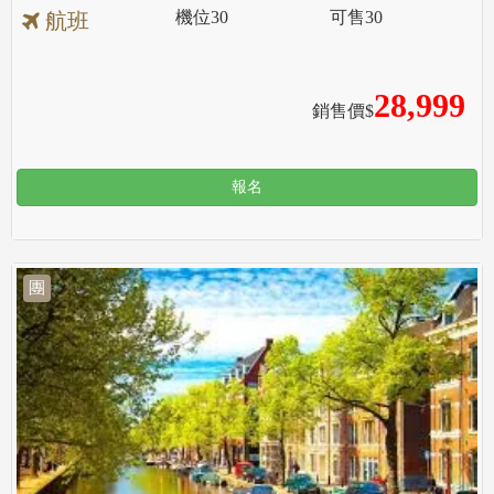
機位
30
可售
30
航班
28,999
銷售價$
報名
團