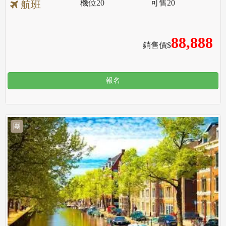
機位
20
可售
20
航班
88,888
銷售價$
報名
團