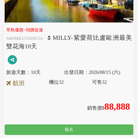
早鳥優惠~預購從速
🌷MILLY-紫愛荷比盧歐洲最美
AMSMILLY260815A
雙花海10天
10天
2026/08/15 (六)
機位
32
可售
32
航班
88,888
銷售價$
報名