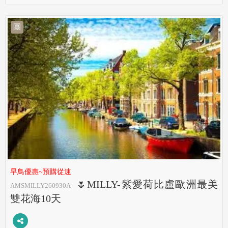
團
早鳥優惠~預購從速
🌷MILLY-紫愛荷比盧歐洲最美
AMSMILLY260930A
雙花海10天