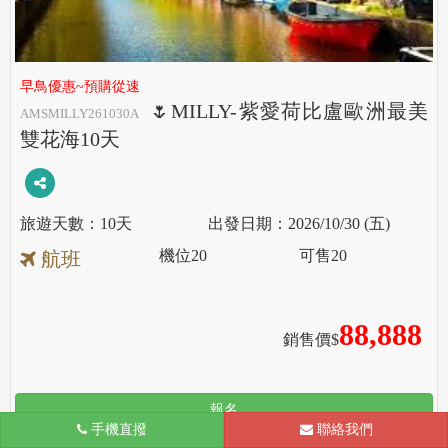
早鳥優惠~預購從速
🌷MILLY-紫愛荷比盧歐洲最美
AMSMILLY261030A
雙花海10天
10天
2026/10/30 (五)
機位
20
可售
20
航班
88,888
銷售價$
報名
手機直撥
聯絡我們