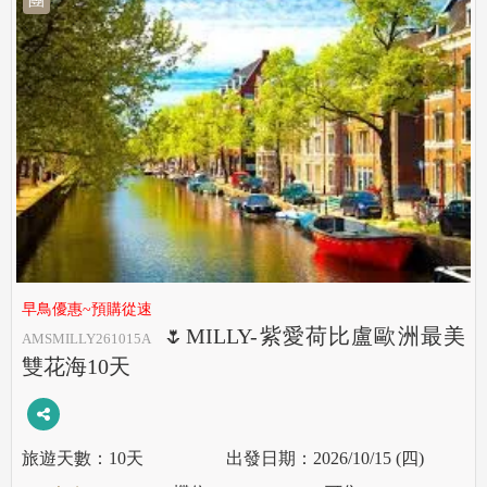
早鳥優惠~預購從速
🌷MILLY-紫愛荷比盧歐洲最美
AMSMILLY261015A
雙花海10天
10天
2026/10/15 (四)