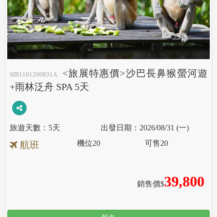
<旅展特惠價>沙巴長鼻猴螢河遊
SIII1101260831A
+雨林泛舟 SPA 5天
5天
2026/08/31 (一)
機位
20
可售
20
航班
39,800
銷售價$