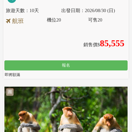
10天
2026/08/30 (日)
機位
20
可售
20
航班
85,555
銷售價$
報名
即將額滿
團