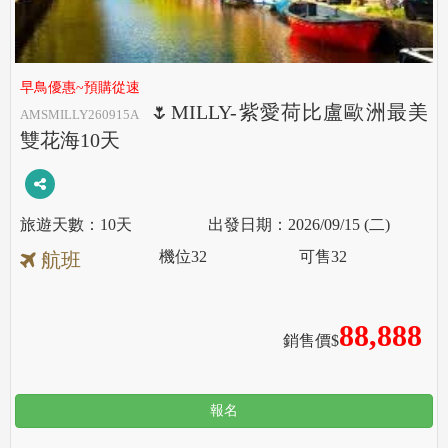
早鳥優惠~預購從速
🌷MILLY-紫愛荷比盧歐洲最美
AMSMILLY260915A
雙花海10天
10天
2026/09/15 (二)
機位
32
可售
32
航班
88,888
銷售價$
報名