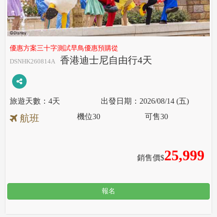
優惠方案三十字測試早鳥優惠預購從
香港迪士尼自由行4天
DSNHK260814A
4天
2026/08/14 (五)
機位
30
可售
30
航班
25,999
銷售價$
報名