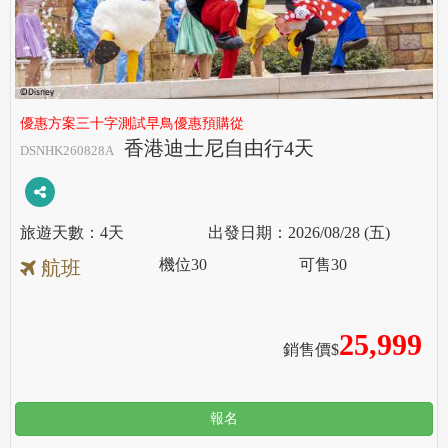
優惠方案三十字測試早鳥優惠預購從
香港迪士尼自由行4天
DSNHK260828A
4天
2026/08/28 (五)
機位
30
可售
30
航班
25,999
銷售價$
報名