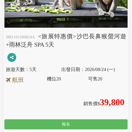
<旅展特惠價>沙巴長鼻猴螢河遊
SIII1101260824A
+雨林泛舟 SPA 5天
5天
2026/08/24 (一)
機位
20
可售
20
航班
39,800
銷售價$
報名