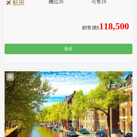
機位
20
可售
19
航班
118,500
銷售價$
報名
團