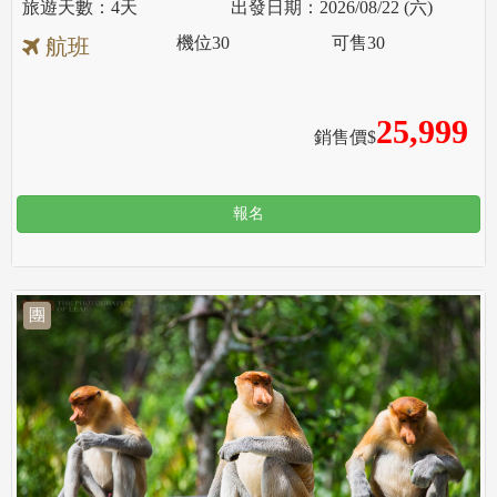
4天
2026/08/22 (六)
機位
30
可售
30
航班
25,999
銷售價$
報名
團