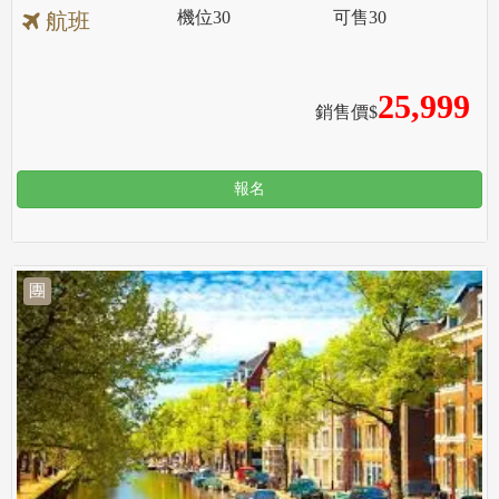
機位
30
可售
30
航班
25,999
銷售價$
報名
團