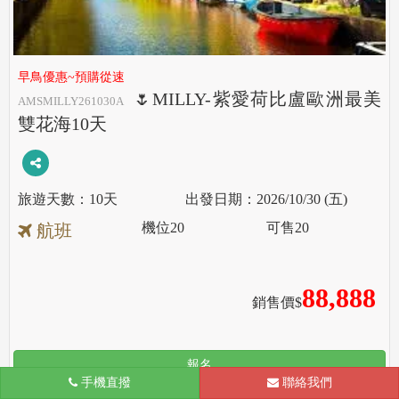
早鳥優惠~預購從速
🌷MILLY-紫愛荷比盧歐洲最美
AMSMILLY261030A
雙花海10天
10天
2026/10/30 (五)
機位
20
可售
20
航班
88,888
銷售價$
報名
手機直撥
聯絡我們