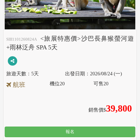
<旅展特惠價>沙巴長鼻猴螢河遊
SIII1101260824A
+雨林泛舟 SPA 5天
5天
2026/08/24 (一)
機位
20
可售
20
航班
39,800
銷售價$
報名