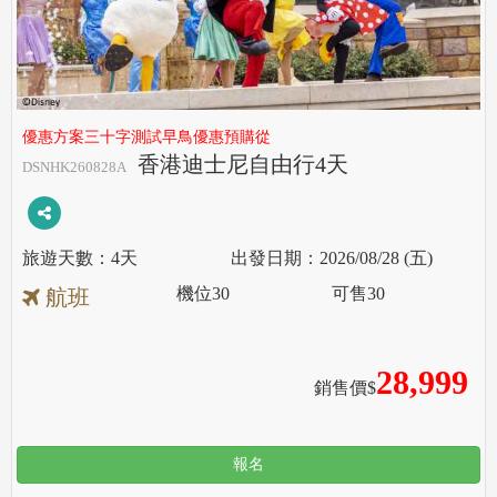
優惠方案三十字測試早鳥優惠預購從
香港迪士尼自由行4天
DSNHK260828A
4天
2026/08/28 (五)
機位
30
可售
30
航班
28,999
銷售價$
報名