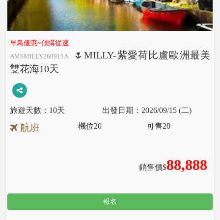
早鳥優惠~預購從速
🌷MILLY-紫愛荷比盧歐洲最美
AMSMILLY260915A
雙花海10天
10天
2026/09/15 (二)
機位
20
可售
20
航班
88,888
銷售價$
報名