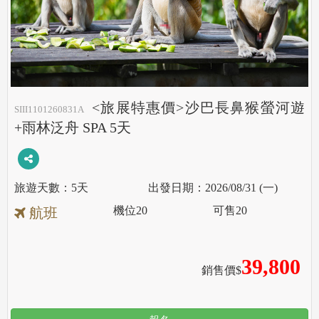
<旅展特惠價>沙巴長鼻猴螢河遊
SIII1101260831A
+雨林泛舟 SPA 5天
5天
2026/08/31 (一)
機位
20
可售
20
航班
39,800
銷售價$