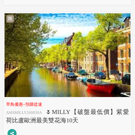
團
早鳥優惠~預購從速
🌷MILLY【破盤最低價】紫愛
AMSMILLY260830A
荷比盧歐洲最美雙花海10天