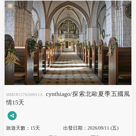
團
cynthiago/探索北歐夏季五國風
MMER1578260911A
情15天
15天
2026/09/11 (五)