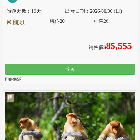
10天
2026/08/30 (日)
機位
20
可售
20
航班
85,555
銷售價$
報名
即將額滿
團