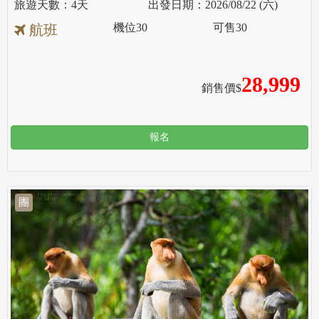
4天
2026/08/22 (六)
機位
30
可售
30
航班
28,999
銷售價$
報名
團