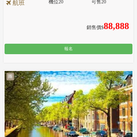
機位
20
可售
20
航班
88,888
銷售價$
報名
團