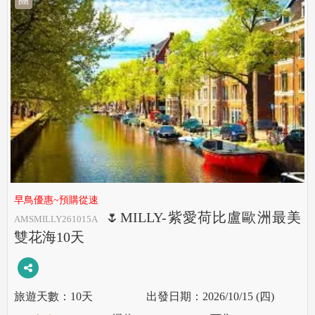
早鳥優惠~預購從速
🌷MILLY-紫愛荷比盧歐洲最美
AMSMILLY261015A
雙花海10天
10天
2026/10/15 (四)