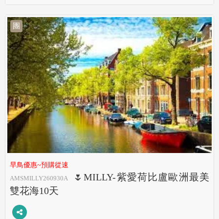
團
早鳥優惠~預購從速
🌷MILLY-紫愛荷比盧歐洲最美
AMSMILLY260930A
雙花海10天