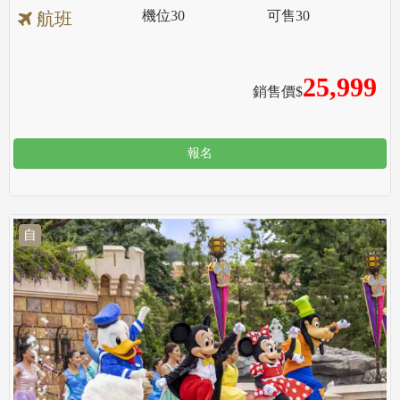
機位
30
可售
30
航班
25,999
銷售價$
報名
自