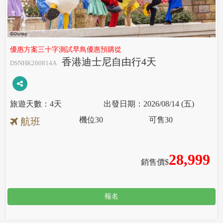
優惠方案三十字測試早鳥優惠預購從
香港迪士尼自由行4天
DSNHK260814A
4天
2026/08/14 (五)
機位
30
可售
30
航班
28,999
銷售價$
報名