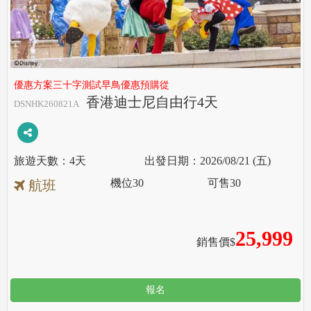
優惠方案三十字測試早鳥優惠預購從
香港迪士尼自由行4天
DSNHK260821A
4天
2026/08/21 (五)
機位
30
可售
30
航班
25,999
銷售價$
報名