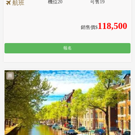
機位
20
可售
19
航班
118,500
銷售價$
報名
團