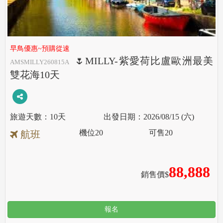
早鳥優惠~預購從速
🌷MILLY-紫愛荷比盧歐洲最美
AMSMILLY260815A
雙花海10天
10天
2026/08/15 (六)
機位
20
可售
20
航班
88,888
銷售價$
報名