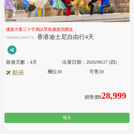
優惠方案三十字測試早鳥優惠預購從
香港迪士尼自由行4天
DSNHK260827A
4天
2026/08/27 (四)
機位
30
可售
30
航班
28,999
銷售價$
報名