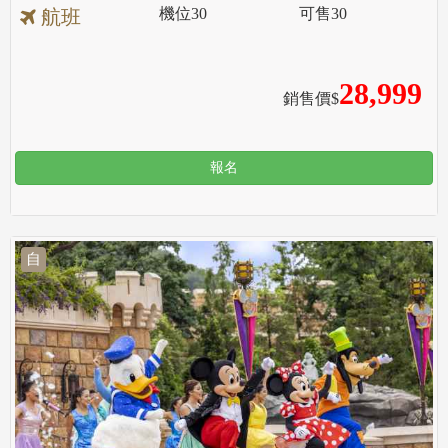
機位
30
可售
30
航班
28,999
銷售價$
報名
自