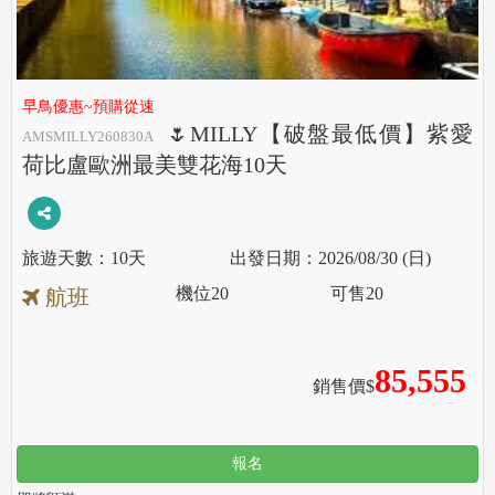
早鳥優惠~預購從速
🌷MILLY【破盤最低價】紫愛
AMSMILLY260830A
荷比盧歐洲最美雙花海10天
10天
2026/08/30 (日)
機位
20
可售
20
航班
85,555
銷售價$
報名