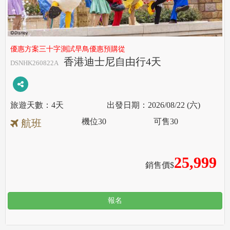
優惠方案三十字測試早鳥優惠預購從
香港迪士尼自由行4天
DSNHK260822A
4天
2026/08/22 (六)
機位
30
可售
30
航班
25,999
銷售價$
報名