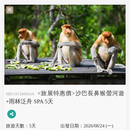
團
<旅展特惠價>沙巴長鼻猴螢河遊
SIII1101260824A
+雨林泛舟 SPA 5天
5天
2026/08/24 (一)