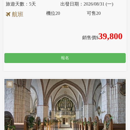
5天
2026/08/31 (一)
機位
20
可售
20
航班
39,800
銷售價$
報名
團