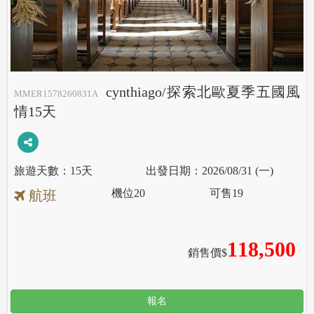
cynthiago/探索北歐夏季五國風
MMER1578260831A
情15天
15天
2026/08/31 (一)
機位
20
可售
19
航班
118,500
銷售價$
報名