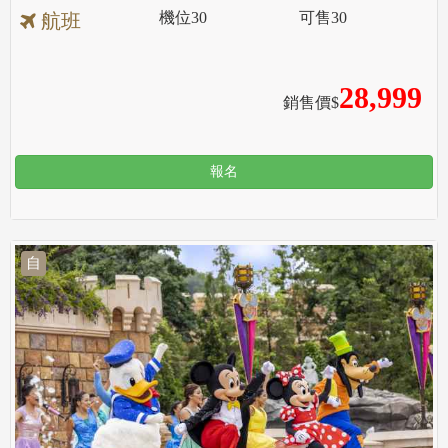
機位
30
可售
30
航班
28,999
銷售價$
報名
自