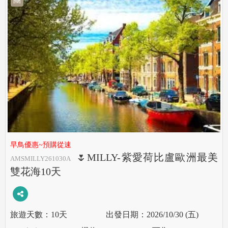
早鳥優惠~預購從速
🌷MILLY-紫愛荷比盧歐洲最美
AMSMILLY261030A
雙花海10天
10天
2026/10/30 (五)