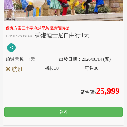
優惠方案三十字測試早鳥優惠預購從
香港迪士尼自由行4天
DSNHK260814A
4天
2026/08/14 (五)
機位
30
可售
30
航班
25,999
銷售價$
報名