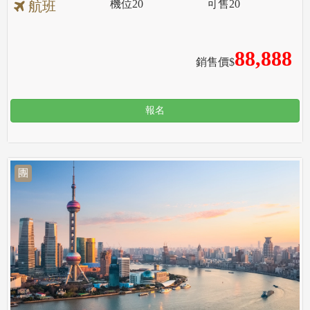
機位
20
可售
20
航班
88,888
銷售價$
報名
團