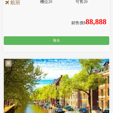
機位
20
可售
20
航班
88,888
銷售價$
報名
團