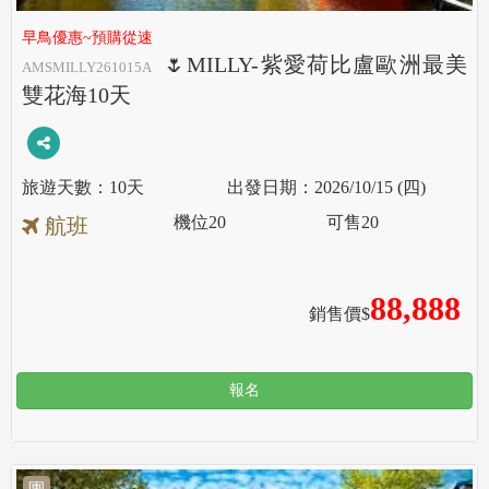
早鳥優惠~預購從速
🌷MILLY-紫愛荷比盧歐洲最美
AMSMILLY261015A
雙花海10天
10天
2026/10/15 (四)
機位
20
可售
20
航班
88,888
銷售價$
報名
團