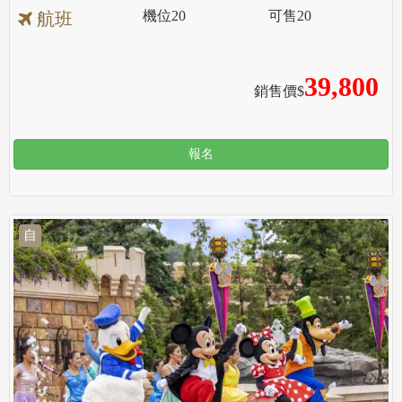
機位
20
可售
20
航班
39,800
銷售價$
報名
自