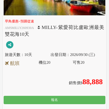
早鳥優惠~預購從速
🌷MILLY-紫愛荷比盧歐洲最美
AMSMILLY260930A
雙花海10天
10天
2026/09/30 (三)
機位
20
可售
20
航班
88,888
銷售價$
報名