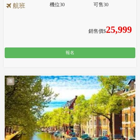
機位
30
可售
30
航班
25,999
銷售價$
報名
團