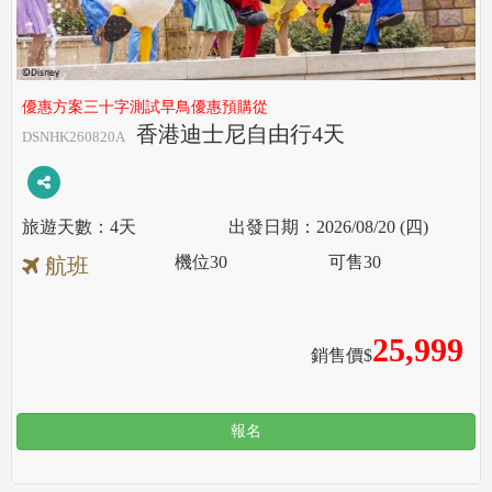
優惠方案三十字測試早鳥優惠預購從
香港迪士尼自由行4天
DSNHK260820A
4天
2026/08/20 (四)
機位
30
可售
30
航班
25,999
銷售價$
報名