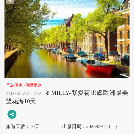
團
早鳥優惠~預購從速
🌷MILLY-紫愛荷比盧歐洲最美
AMSMILLY260915A
雙花海10天
10天
2026/09/15 (二)