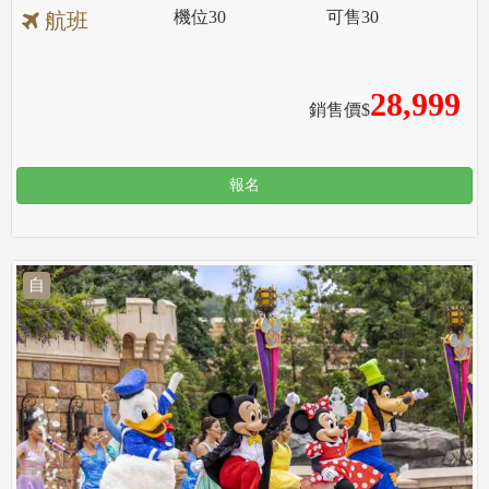
機位
30
可售
30
航班
28,999
銷售價$
報名
自