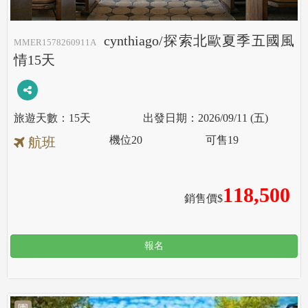
cynthiago/探索北歐夏季五國風
MMER1578260911A
情15天
15天
2026/09/11 (五)
機位
20
可售
19
航班
118,500
銷售價$
報名