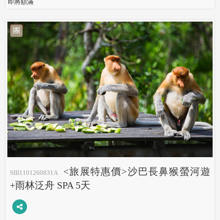
即將額滿
團
<旅展特惠價>沙巴長鼻猴螢河遊
SIII1101260831A
+雨林泛舟 SPA 5天