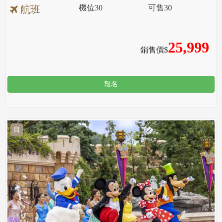
機位
30
可售
30
航班
25,999
銷售價$
報名
自