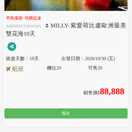
早鳥優惠~預購從速
🌷MILLY-紫愛荷比盧歐洲最美
AMSMILLY261030A
雙花海10天
10天
2026/10/30 (五)
機位
20
可售
20
航班
88,888
銷售價$
報名