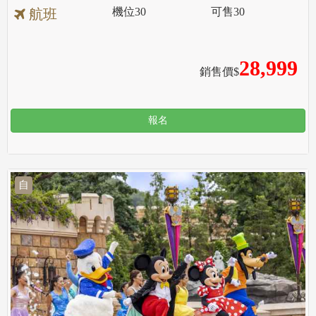
機位
30
可售
30
航班
28,999
銷售價$
報名
自