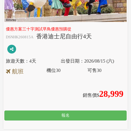
優惠方案三十字測試早鳥優惠預購從
香港迪士尼自由行4天
DSNHK260815A
4天
2026/08/15 (六)
機位
30
可售
30
航班
28,999
銷售價$
報名