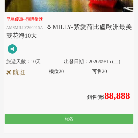
早鳥優惠~預購從速
🌷MILLY-紫愛荷比盧歐洲最美
AMSMILLY260915A
雙花海10天
10天
2026/09/15 (二)
機位
20
可售
20
航班
88,888
銷售價$
報名