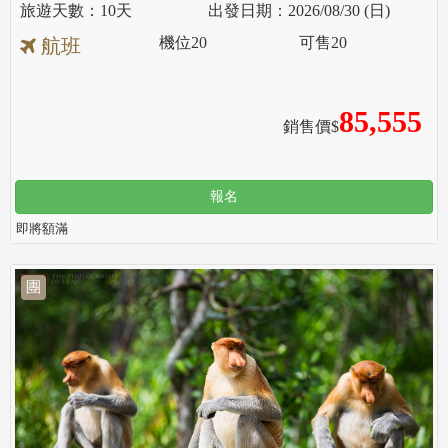
10天
2026/08/30 (日)
機位
20
可售
20
航班
85,555
銷售價$
報名
即將額滿
團