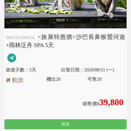
<旅展特惠價>沙巴長鼻猴螢河遊
SIII1101260831A
+雨林泛舟 SPA 5天
5天
2026/08/31 (一)
機位
20
可售
20
航班
39,800
銷售價$
報名