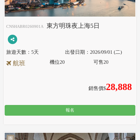
東方明珠夜上海5日
CNSHABR0260901A
5天
2026/09/01 (二)
機位
20
可售
20
航班
28,888
銷售價$
報名
團