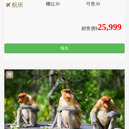
機位
30
可售
30
航班
25,999
銷售價$
報名
團