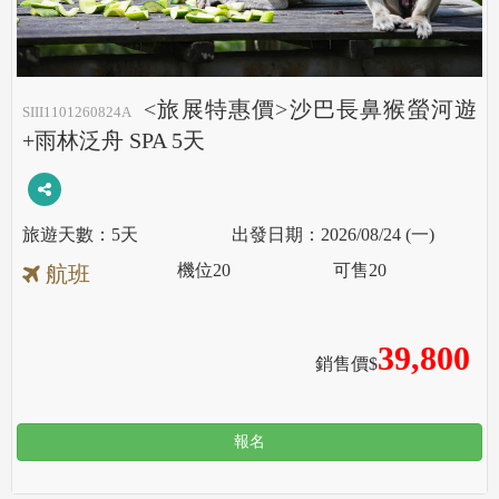
<旅展特惠價>沙巴長鼻猴螢河遊
SIII1101260824A
+雨林泛舟 SPA 5天
5天
2026/08/24 (一)
機位
20
可售
20
航班
39,800
銷售價$
報名