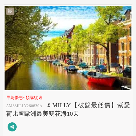
團
早鳥優惠~預購從速
🌷MILLY【破盤最低價】紫愛
AMSMILLY260830A
荷比盧歐洲最美雙花海10天