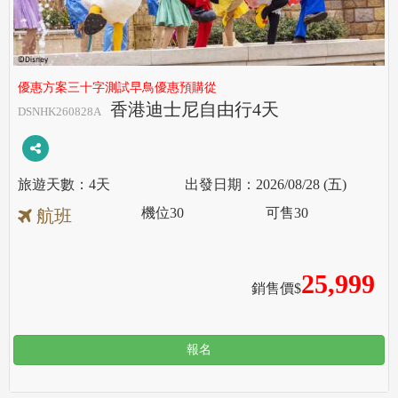
優惠方案三十字測試早鳥優惠預購從
香港迪士尼自由行4天
DSNHK260828A
4天
2026/08/28 (五)
機位
30
可售
30
航班
25,999
銷售價$
報名