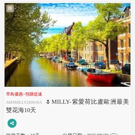
團
早鳥優惠~預購從速
🌷MILLY-紫愛荷比盧歐洲最美
AMSMILLY260930A
雙花海10天