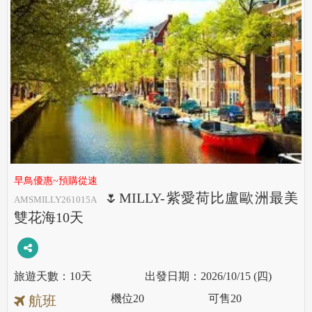
早鳥優惠~預購從速
🌷MILLY-紫愛荷比盧歐洲最美
AMSMILLY261015A
雙花海10天
10天
2026/10/15 (四)
機位
20
可售
20
航班