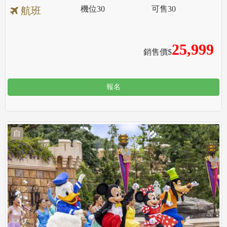
機位
30
可售
30
航班
25,999
銷售價$
報名
自