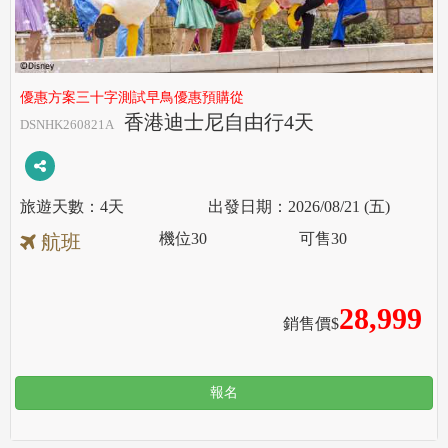
優惠方案三十字測試早鳥優惠預購從
香港迪士尼自由行4天
DSNHK260821A
4天
2026/08/21 (五)
機位
30
可售
30
航班
28,999
銷售價$
報名