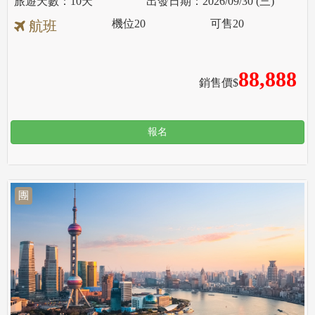
10天
2026/09/30 (三)
機位
20
可售
20
航班
88,888
銷售價$
報名
團