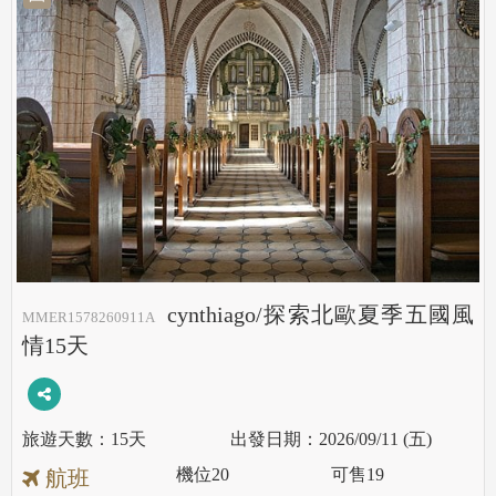
cynthiago/探索北歐夏季五國風
MMER1578260911A
情15天
15天
2026/09/11 (五)
機位
20
可售
19
航班