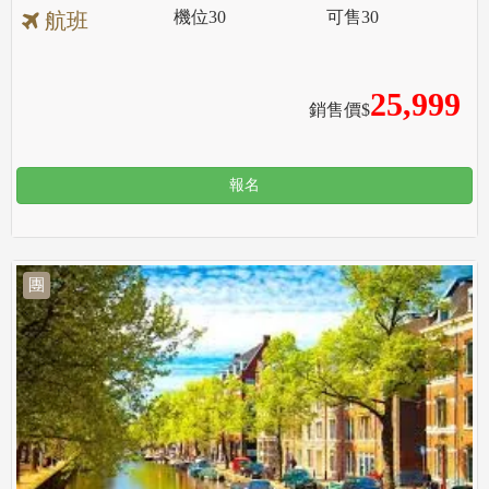
機位
30
可售
30
航班
25,999
銷售價$
報名
團