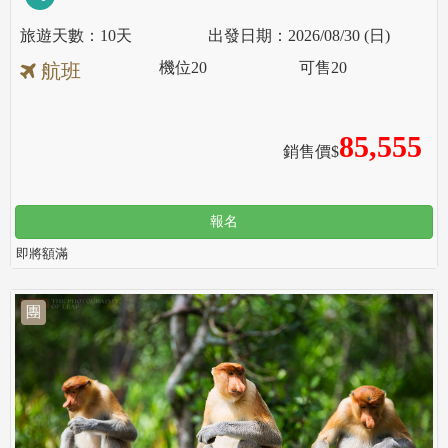
10天
2026/08/30 (日)
機位
20
可售
20
航班
85,555
銷售價$
報名
即將額滿
團