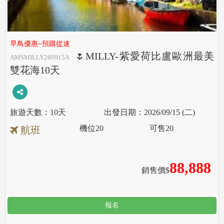
早鳥優惠~預購從速
🌷MILLY-紫愛荷比盧歐洲最美
AMSMILLY260915A
雙花海10天
10天
2026/09/15 (二)
機位
20
可售
20
航班
88,888
銷售價$
報名