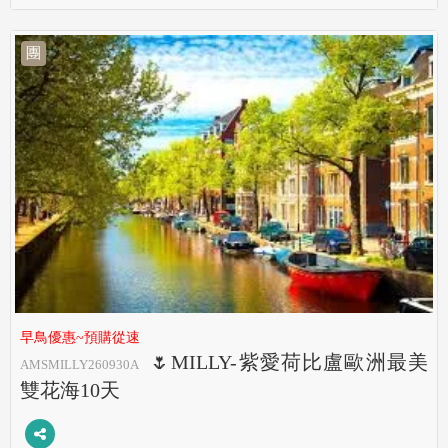
團
早鳥優惠~預購從速
🌷MILLY-紫愛荷比盧歐洲最美
AMSMILLY260930A
雙花海10天