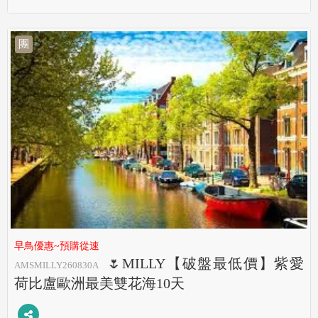
團
早鳥優惠~預購從速
🌷MILLY【破盤最低價】紫愛
AMSMILLY260830A
荷比盧歐洲最美雙花海10天