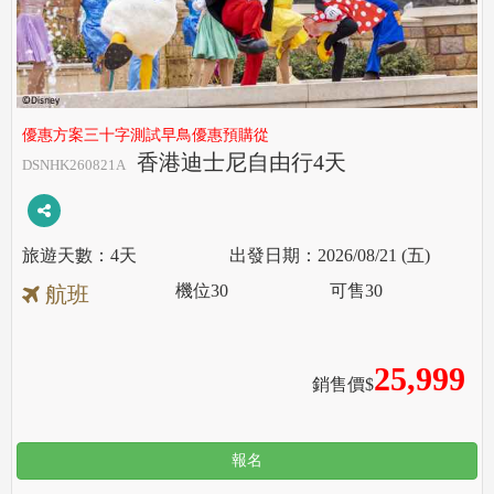
優惠方案三十字測試早鳥優惠預購從
香港迪士尼自由行4天
DSNHK260821A
4天
2026/08/21 (五)
機位
30
可售
30
航班
25,999
銷售價$
報名