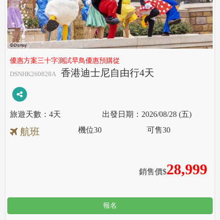
優惠方案三十字測試早鳥優惠預購從
香港迪士尼自由行4天
DSNHK260828A
4天
2026/08/28 (五)
機位
30
可售
30
航班
28,999
銷售價$
報名