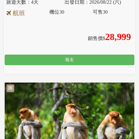
4天
2026/08/22 (六)
機位
30
可售
30
航班
28,999
銷售價$
報名
團