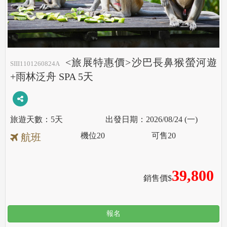
<旅展特惠價>沙巴長鼻猴螢河遊
SIII1101260824A
+雨林泛舟 SPA 5天
5天
2026/08/24 (一)
機位
20
可售
20
航班
39,800
銷售價$
報名