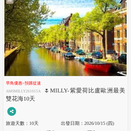
早鳥優惠~預購從速
🌷MILLY-紫愛荷比盧歐洲最美
AMSMILLY261015A
雙花海10天
10天
2026/10/15 (四)