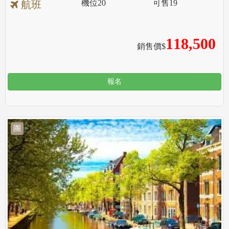
機位
20
可售
19
航班
118,500
銷售價$
報名
團