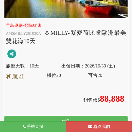
早鳥優惠~預購從速
🌷MILLY-紫愛荷比盧歐洲最美
AMSMILLY261030A
雙花海10天
10天
2026/10/30 (五)
機位
20
可售
20
航班
88,888
銷售價$
報名
手機直撥
聯絡我們