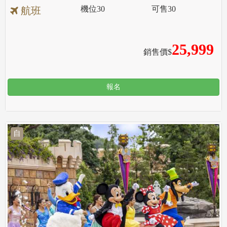
機位
30
可售
30
航班
25,999
銷售價$
報名
自