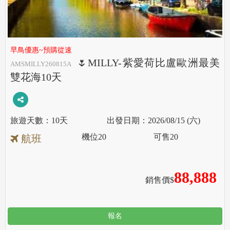
早鳥優惠~預購從速
🌷MILLY-紫愛荷比盧歐洲最美
AMSMILLY260815A
雙花海10天
10天
2026/08/15 (六)
機位
20
可售
20
航班
88,888
銷售價$
報名