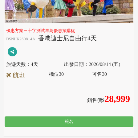
優惠方案三十字測試早鳥優惠預購從
香港迪士尼自由行4天
DSNHK260814A
4天
2026/08/14 (五)
機位
30
可售
30
航班
28,999
銷售價$
報名