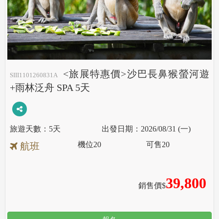
<旅展特惠價>沙巴長鼻猴螢河遊
SIII1101260831A
+雨林泛舟 SPA 5天
5天
2026/08/31 (一)
機位
20
可售
20
航班
39,800
銷售價$