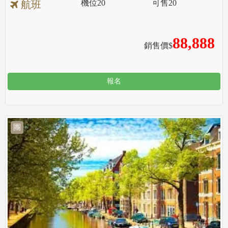
機位
20
可售
20
航班
88,888
銷售價$
報名
團