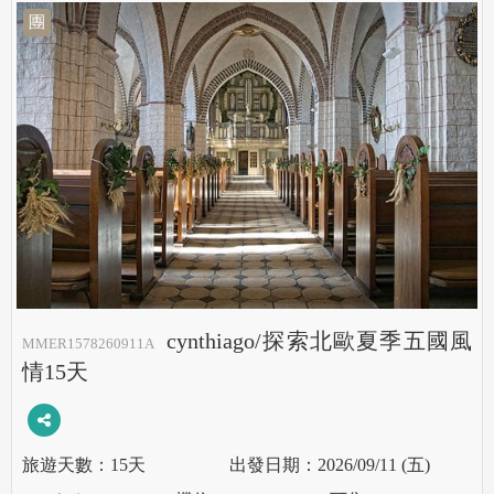
團
cynthiago/探索北歐夏季五國風
MMER1578260911A
情15天
15天
2026/09/11 (五)