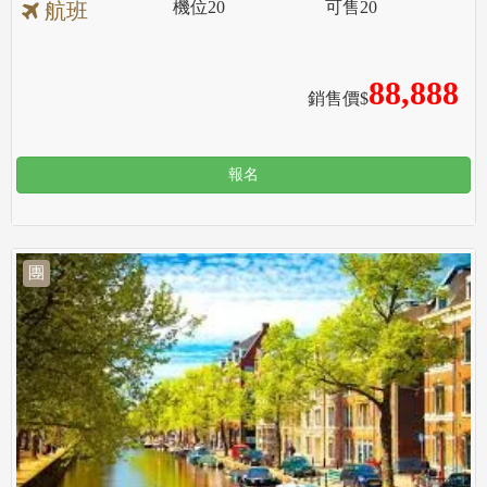
機位
20
可售
20
航班
88,888
銷售價$
報名
團