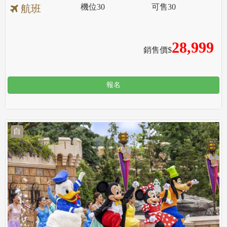
機位
30
可售
30
航班
28,999
銷售價$
報名
自