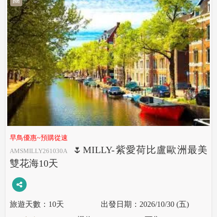
早鳥優惠~預購從速
🌷MILLY-紫愛荷比盧歐洲最美
AMSMILLY261030A
雙花海10天
10天
2026/10/30 (五)