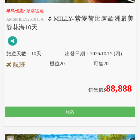
早鳥優惠~預購從速
🌷MILLY-紫愛荷比盧歐洲最美
AMSMILLY261015A
雙花海10天
10天
2026/10/15 (四)
機位
20
可售
20
航班
88,888
銷售價$
報名
團