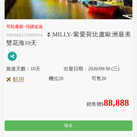
早鳥優惠~預購從速
🌷MILLY-紫愛荷比盧歐洲最美
AMSMILLY260930A
雙花海10天
10天
2026/09/30 (三)
機位
20
可售
20
航班
88,888
銷售價$
報名