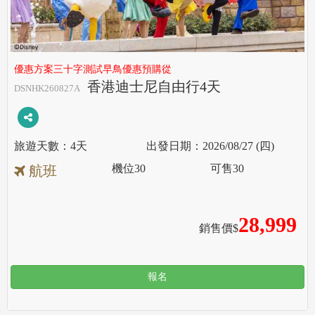
優惠方案三十字測試早鳥優惠預購從
香港迪士尼自由行4天
DSNHK260827A
4天
2026/08/27 (四)
機位
30
可售
30
航班
28,999
銷售價$
報名