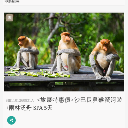
即將額滿
團
<旅展特惠價>沙巴長鼻猴螢河遊
SIII1101260831A
+雨林泛舟 SPA 5天