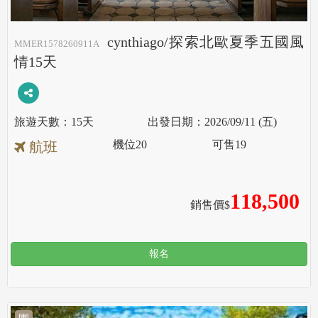
cynthiago/探索北歐夏季五國風
MMER1578260911A
情15天
15天
2026/09/11 (五)
機位
20
可售
19
航班
118,500
銷售價$
報名