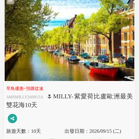
團
早鳥優惠~預購從速
🌷MILLY-紫愛荷比盧歐洲最美
AMSMILLY260915A
雙花海10天
10天
2026/09/15 (二)