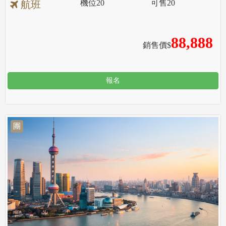
機位
20
可售
20
航班
88,888
銷售價$
報名
團