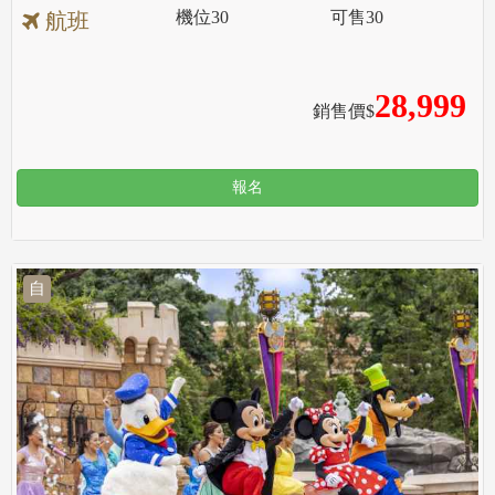
機位
30
可售
30
航班
28,999
銷售價$
報名
自