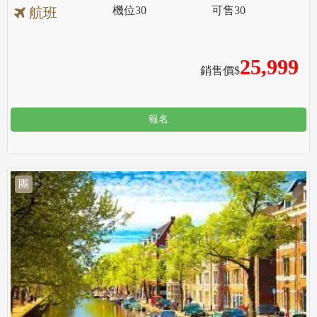
機位
30
可售
30
航班
25,999
銷售價$
報名
團