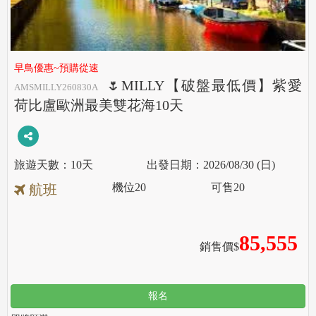
早鳥優惠~預購從速
🌷MILLY【破盤最低價】紫愛
AMSMILLY260830A
荷比盧歐洲最美雙花海10天
10天
2026/08/30 (日)
機位
20
可售
20
航班
85,555
銷售價$
報名