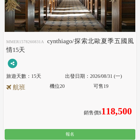
cynthiago/探索北歐夏季五國風
MMER1578260831A
情15天
15天
2026/08/31 (一)
機位
20
可售
19
航班
118,500
銷售價$
報名