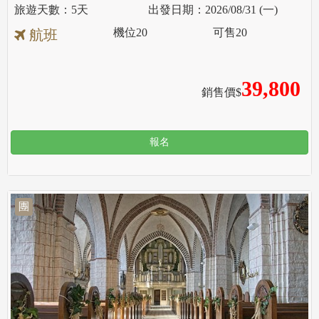
5天
2026/08/31 (一)
機位
20
可售
20
航班
39,800
銷售價$
報名
團