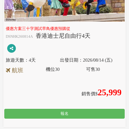
優惠方案三十字測試早鳥優惠預購從
香港迪士尼自由行4天
DSNHK260814A
4天
2026/08/14 (五)
機位
30
可售
30
航班
25,999
銷售價$
報名