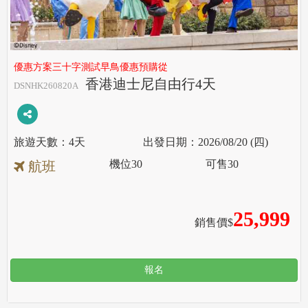
優惠方案三十字測試早鳥優惠預購從
香港迪士尼自由行4天
DSNHK260820A
4天
2026/08/20 (四)
機位
30
可售
30
航班
25,999
銷售價$
報名