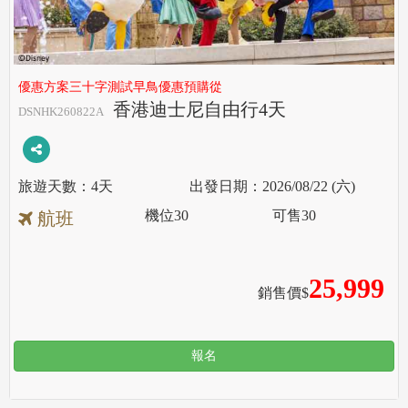
優惠方案三十字測試早鳥優惠預購從
香港迪士尼自由行4天
DSNHK260822A
4天
2026/08/22 (六)
機位
30
可售
30
航班
25,999
銷售價$
報名