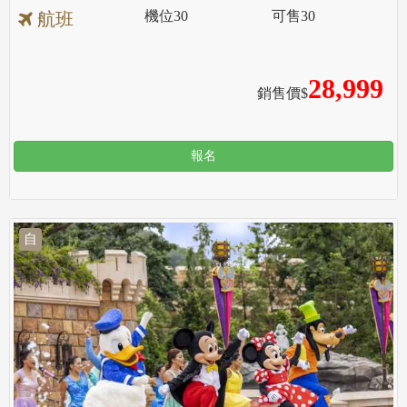
機位
30
可售
30
航班
28,999
銷售價$
報名
自