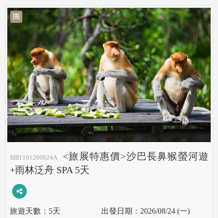
團
<旅展特惠價>沙巴長鼻猴螢河遊
SIII1101260824A
+雨林泛舟 SPA 5天
5天
2026/08/24 (一)