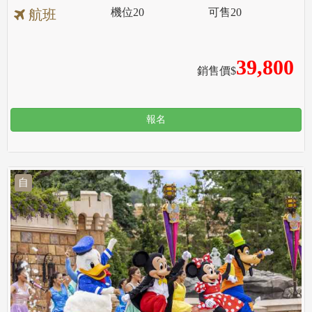
機位
20
可售
20
航班
39,800
銷售價$
報名
自