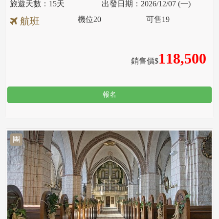
15天
2026/12/07 (一)
機位
20
可售
19
航班
118,500
銷售價$
報名
團