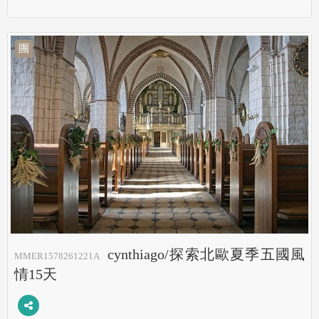
團
cynthiago/探索北歐夏季五國風
MMER1578261221A
情15天