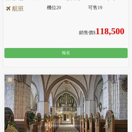
機位
20
可售
19
航班
118,500
銷售價$
報名
團