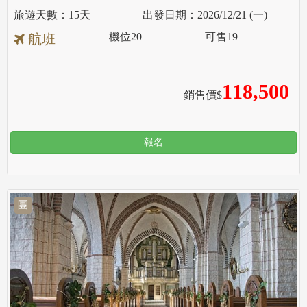
15天
2026/12/21 (一)
機位
20
可售
19
航班
118,500
銷售價$
報名
團