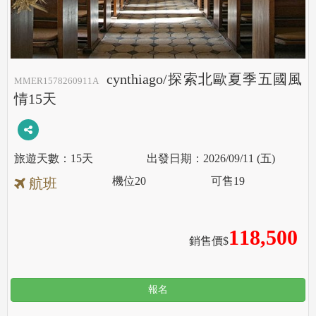
cynthiago/探索北歐夏季五國風
MMER1578260911A
情15天
15天
2026/09/11 (五)
機位
20
可售
19
航班
118,500
銷售價$
報名