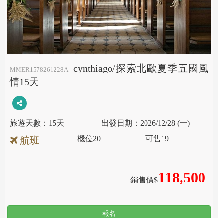
cynthiago/探索北歐夏季五國風
MMER1578261228A
情15天
15天
2026/12/28 (一)
機位
20
可售
19
航班
118,500
銷售價$
報名