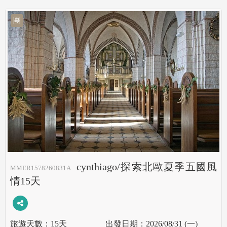
團
cynthiago/探索北歐夏季五國風
MMER1578260831A
情15天
15天
2026/08/31 (一)