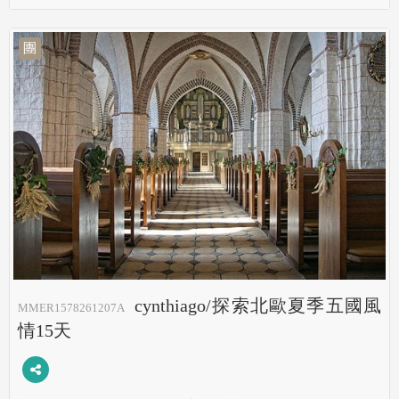
團
cynthiago/探索北歐夏季五國風
MMER1578261207A
情15天