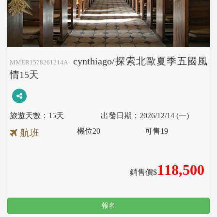
cynthiago/探索北歐夏季五國風
MMER1578261214A
情15天
15天
2026/12/14 (一)
機位
20
可售
19
航班
118,500
銷售價$
報名