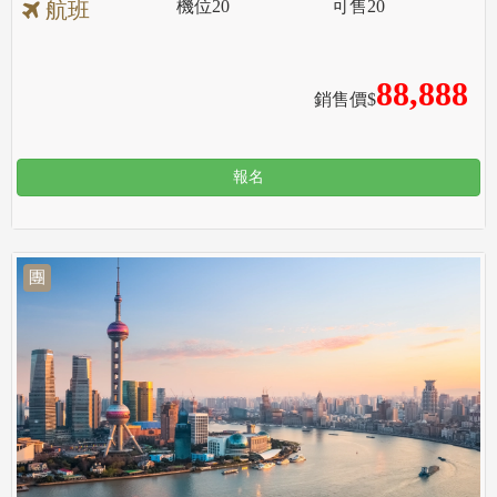
機位
20
可售
20
航班
88,888
銷售價$
報名
團