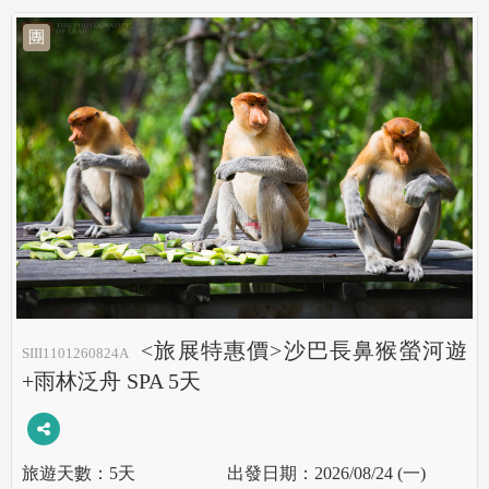
團
<旅展特惠價>沙巴長鼻猴螢河遊
SIII1101260824A
+雨林泛舟 SPA 5天
5天
2026/08/24 (一)