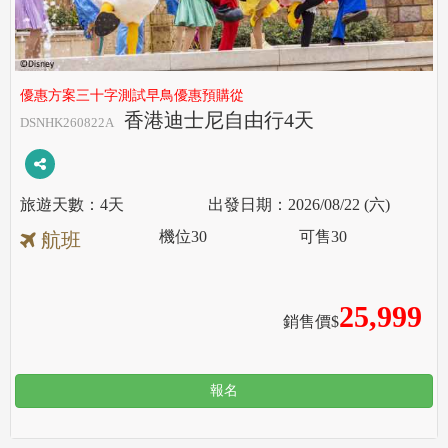
優惠方案三十字測試早鳥優惠預購從
香港迪士尼自由行4天
DSNHK260822A
4天
2026/08/22 (六)
機位
30
可售
30
航班
25,999
銷售價$
報名