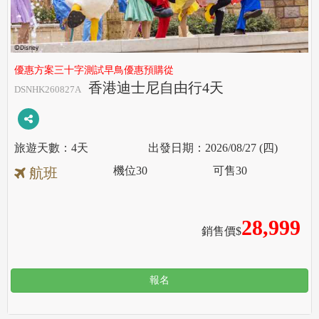
優惠方案三十字測試早鳥優惠預購從
香港迪士尼自由行4天
DSNHK260827A
4天
2026/08/27 (四)
機位
30
可售
30
航班
28,999
銷售價$
報名