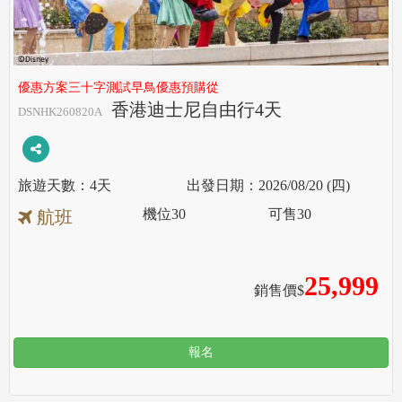
優惠方案三十字測試早鳥優惠預購從
香港迪士尼自由行4天
DSNHK260820A
4天
2026/08/20 (四)
機位
30
可售
30
航班
25,999
銷售價$
報名