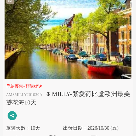
早鳥優惠~預購從速
🌷MILLY-紫愛荷比盧歐洲最美
AMSMILLY261030A
雙花海10天
10天
2026/10/30 (五)