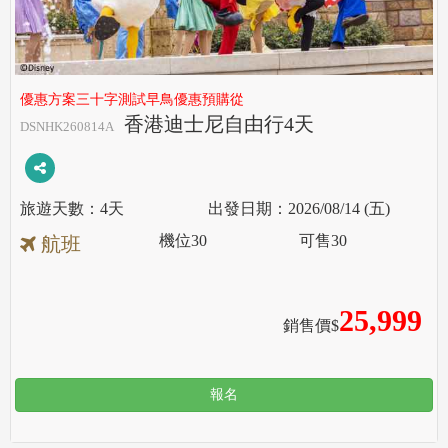
優惠方案三十字測試早鳥優惠預購從
香港迪士尼自由行4天
DSNHK260814A
4天
2026/08/14 (五)
機位
30
可售
30
航班
25,999
銷售價$
報名