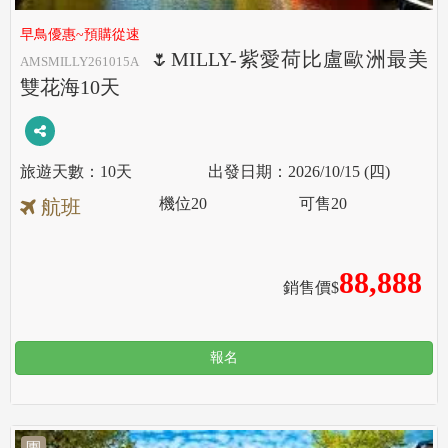
早鳥優惠~預購從速
🌷MILLY-紫愛荷比盧歐洲最美
AMSMILLY261015A
雙花海10天
10天
2026/10/15 (四)
機位
20
可售
20
航班
88,888
銷售價$
報名
團