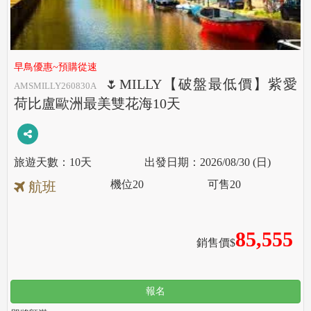
早鳥優惠~預購從速
🌷MILLY【破盤最低價】紫愛
AMSMILLY260830A
荷比盧歐洲最美雙花海10天
10天
2026/08/30 (日)
機位
20
可售
20
航班
85,555
銷售價$
報名