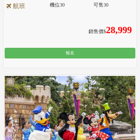
機位
30
可售
30
航班
28,999
銷售價$
報名
自