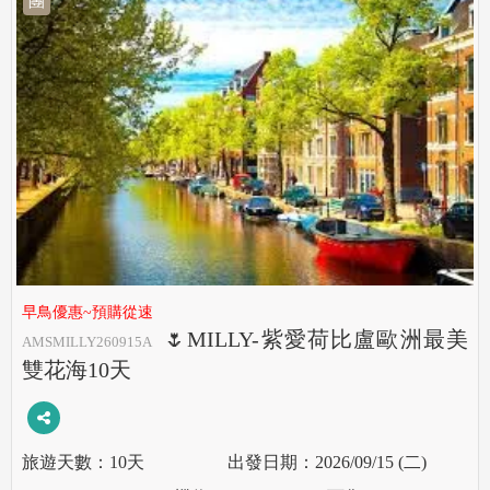
團
早鳥優惠~預購從速
🌷MILLY-紫愛荷比盧歐洲最美
AMSMILLY260915A
雙花海10天
10天
2026/09/15 (二)