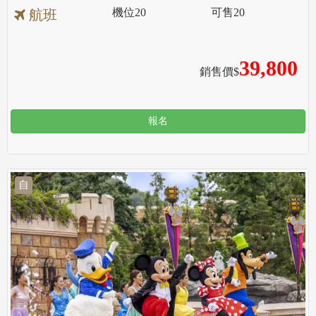
機位
20
可售
20
航班
39,800
銷售價$
報名
自