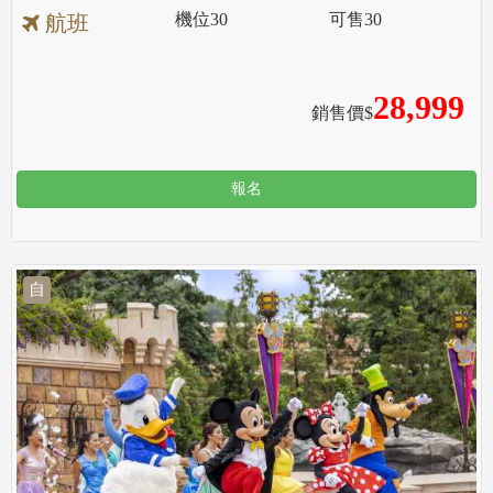
機位
30
可售
30
航班
28,999
銷售價$
報名
自