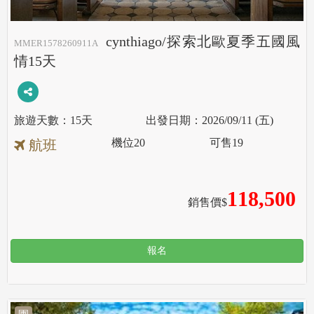
cynthiago/探索北歐夏季五國風
MMER1578260911A
情15天
15天
2026/09/11 (五)
機位
20
可售
19
航班
118,500
銷售價$
報名