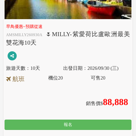
早鳥優惠~預購從速
🌷MILLY-紫愛荷比盧歐洲最美
AMSMILLY260930A
雙花海10天
10天
2026/09/30 (三)
機位
20
可售
20
航班
88,888
銷售價$
報名