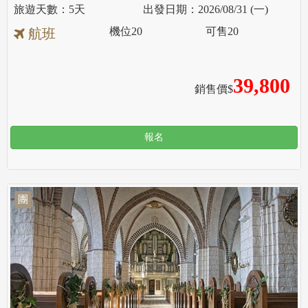
5天
2026/08/31 (一)
機位
20
可售
20
航班
39,800
銷售價$
報名
團