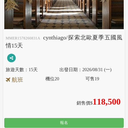
cynthiago/探索北歐夏季五國風
MMER1578260831A
情15天
15天
2026/08/31 (一)
機位
20
可售
19
航班
118,500
銷售價$
報名