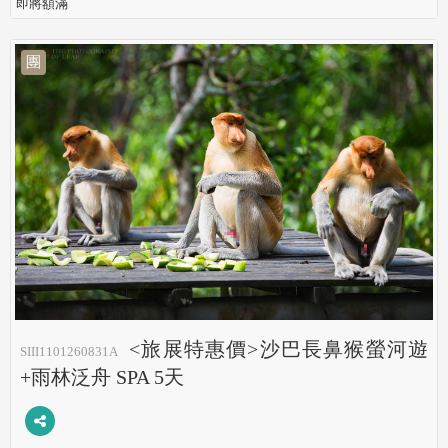
即將額滿
團
<旅展特惠價>沙巴長鼻猴螢河遊
SIII1101260831A
+雨林泛舟 SPA 5天