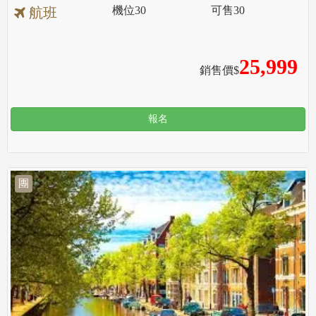
機位
30
可售
30
航班
25,999
銷售價$
報名
團