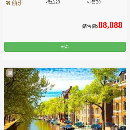
機位
20
可售
20
航班
88,888
銷售價$
報名
團