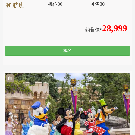
機位
30
可售
30
航班
28,999
銷售價$
報名
自