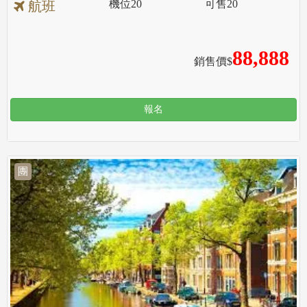
機位
20
可售
20
航班
88,888
銷售價$
報名
團