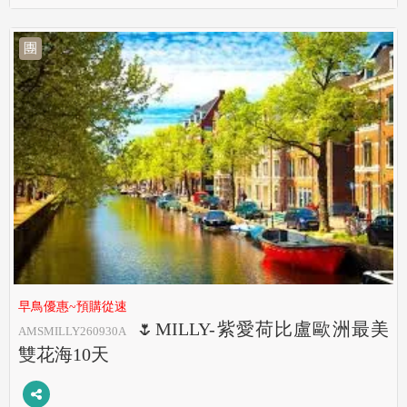
團
早鳥優惠~預購從速
🌷MILLY-紫愛荷比盧歐洲最美
AMSMILLY260930A
雙花海10天