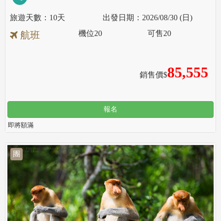
10天
2026/08/30 (日)
機位
20
可售
20
航班
85,555
銷售價$
報名
即將額滿
團