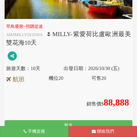
早鳥優惠~預購從速
🌷MILLY-紫愛荷比盧歐洲最美
AMSMILLY261030A
雙花海10天
10天
2026/10/30 (五)
機位
20
可售
20
航班
88,888
銷售價$
報名
手機直撥
聯絡我們