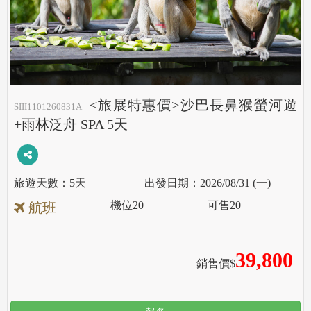
<旅展特惠價>沙巴長鼻猴螢河遊
SIII1101260831A
+雨林泛舟 SPA 5天
5天
2026/08/31 (一)
機位
20
可售
20
航班
39,800
銷售價$