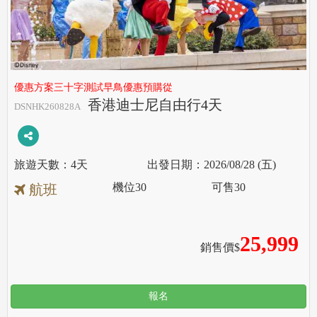
優惠方案三十字測試早鳥優惠預購從
香港迪士尼自由行4天
DSNHK260828A
4天
2026/08/28 (五)
機位
30
可售
30
航班
25,999
銷售價$
報名