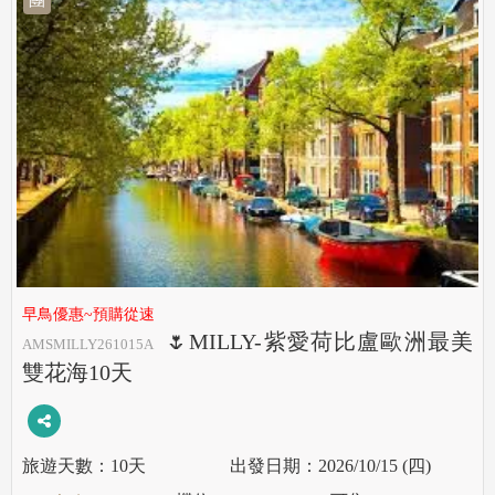
早鳥優惠~預購從速
🌷MILLY-紫愛荷比盧歐洲最美
AMSMILLY261015A
雙花海10天
10天
2026/10/15 (四)