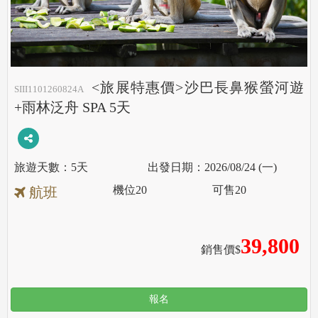
<旅展特惠價>沙巴長鼻猴螢河遊
SIII1101260824A
+雨林泛舟 SPA 5天
5天
2026/08/24 (一)
機位
20
可售
20
航班
39,800
銷售價$
報名