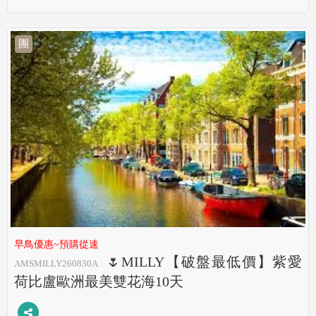
團
早鳥優惠~預購從速
🌷MILLY【破盤最低價】紫愛
AMSMILLY260830A
荷比盧歐洲最美雙花海10天