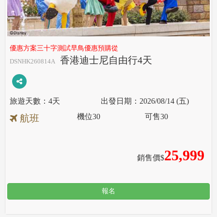
優惠方案三十字測試早鳥優惠預購從
香港迪士尼自由行4天
DSNHK260814A
4天
2026/08/14 (五)
機位
30
可售
30
航班
25,999
銷售價$
報名