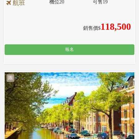
機位
20
可售
19
航班
118,500
銷售價$
報名
團