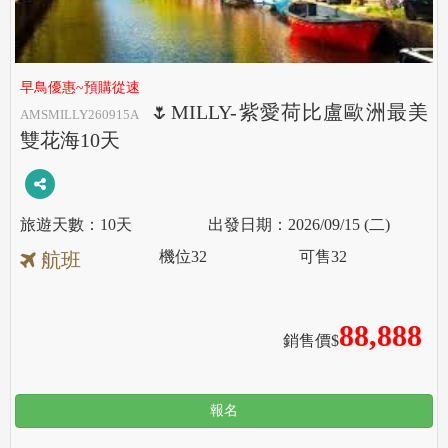
早鳥優惠~預購從速
🌷MILLY-紫愛荷比盧歐洲最美
AMSMILLY260915A
雙花海10天
10天
2026/09/15 (二)
機位
32
可售
32
航班
88,888
銷售價$
報名