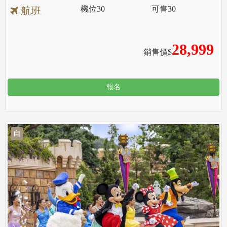
機位
30
可售
30
航班
28,999
銷售價$
報名
自