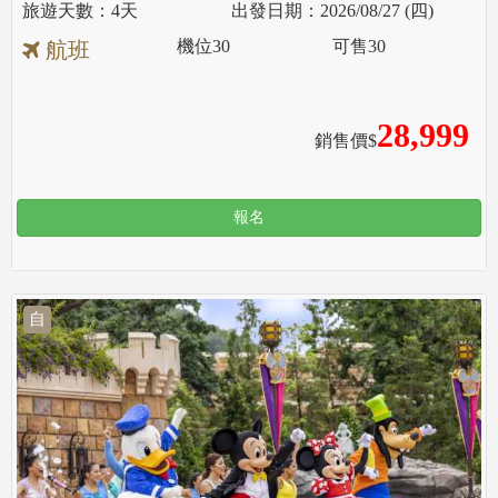
4天
2026/08/27 (四)
機位
30
可售
30
航班
28,999
銷售價$
報名
自