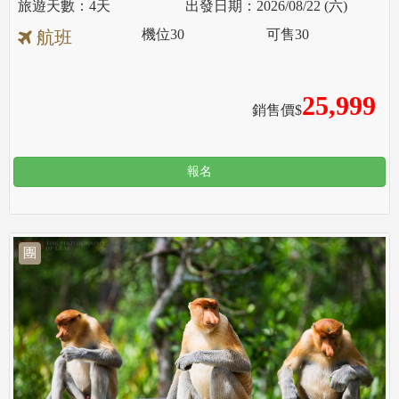
4天
2026/08/22 (六)
機位
30
可售
30
航班
25,999
銷售價$
報名
團