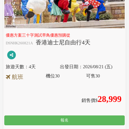
優惠方案三十字測試早鳥優惠預購從
香港迪士尼自由行4天
DSNHK260821A
4天
2026/08/21 (五)
機位
30
可售
30
航班
28,999
銷售價$
報名