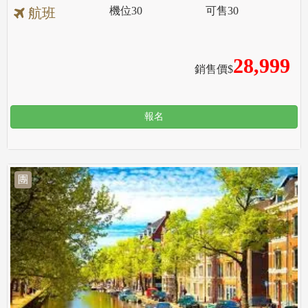
機位
30
可售
30
航班
28,999
銷售價$
報名
團