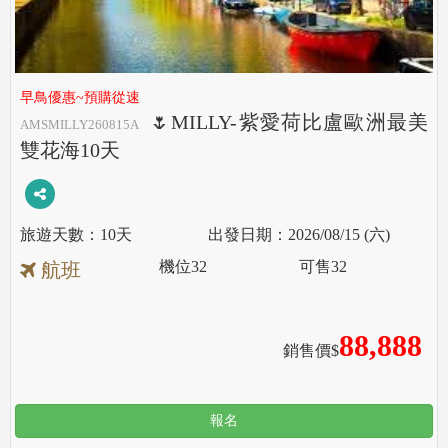
早鳥優惠~預購從速
🌷MILLY-紫愛荷比盧歐洲最美
AMSMILLY260815A
雙花海10天
10天
2026/08/15 (六)
機位
32
可售
32
航班
88,888
銷售價$
報名