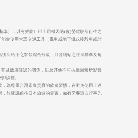
算基準），以有效防止巴士司機因過(疲)勞駕駛所衍生之
可能會使用大眾交通工具（電車或地下鐵或接駁車或計
訊後所給予之客觀綜合分級，且各網站之評量標準及角
交替及飯店確認的關係，以及其他不可抗拒因素所影響
安排調整。
飲，為尊重台灣素食貴賓的飲食習慣，在避免使用上述
易，故建議前往日本旅遊的貴賓，如有需要請自行事先