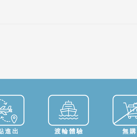
點進出
渡輪體驗
無