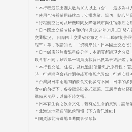
＊本行程最低出團人數為16人以上（含），最多為41
＊使用合法營業用綠牌車，安排專業、親切、貼心的
＊行程航空公司及班機時間及降落城市與住宿飯店之
＊日本國土交通省於令和6年4月(2024年04月1
交通狀況。 因應國土交通省發布之巴士工時限制變
程車）等，敬請知悉！（資料來源：日本國土交通省
＊日本飯店並無實際星級分等，本網頁所顯現之分級
度各有不同，難以單一網頁所載資訊做為最終評鑑，
＊本行程交通、住宿、及旅遊點儘量忠於原行程；若
時，行程順序會稍作調整或互換觀光景點，行程安排
＊台灣與日本兩地間的飲食文化多有不同，日本的多
食材的前提下，各餐廳多以各式蔬菜、豆腐等食材搭
準備素食品，以備不時之需。
＊日本有生食之飲食文化，若有忌生食的貴賓，請洽
＊北海道地區週間氣侯預報【下方資訊連結】
相關資訊北海道地區週間氣侯預報