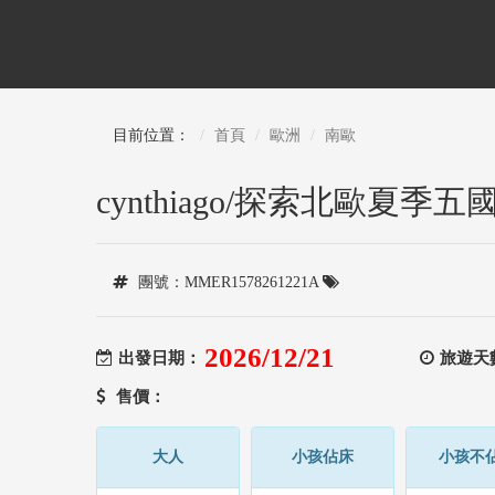
目前位置：
首頁
歐洲
南歐
cynthiago/探索北歐夏季五
團號：MMER1578261221A
2026/12/21
出發日期：
旅遊天
售價：
大人
小孩佔床
小孩不