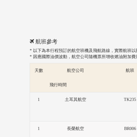
航班參考
* 以下為本行程預訂的航空班機及飛航路線，實際航班
* 因應國際油價波動，航空公司隨機票所增收燃油附加
天數
航空公司
航班
飛行時間
1
土耳其航空
TK235
1
長榮航空
BR006