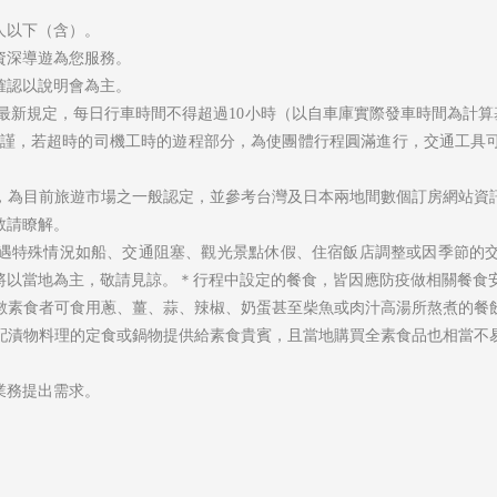
人以下（含）。
資深導遊為您服務。
確認以說明會為主。
日)發布最新規定，每日行車時間不得超過10小時（以自車庫實際發車時間為計
嚴謹，若超時的司機工時的遊程部分，為使團體行程圓滿進行，交通工具
）
，為目前旅遊市場之一般認定，並參考台灣及日本兩地間數個訂房網站資
敬請瞭解。
遇特殊情況如船、交通阻塞、觀光景點休假、住宿飯店調整或因季節的
將以當地為主，敬請見諒。＊行程中設定的餐食，皆因應防疫做相關餐食
數素食者可食用蔥、薑、蒜、辣椒、奶蛋甚至柴魚或肉汁高湯所熬煮的餐
配漬物料理的定食或鍋物提供給素食貴賓，且當地購買全素食品也相當不
業務提出需求。